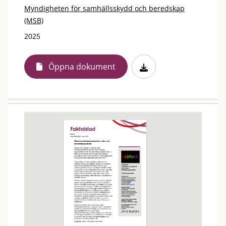
Myndigheten för samhällsskydd och beredskap
(MSB)
2025
Öppna dokument