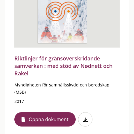
Riktlinjer för gränsöverskridande
samverkan : med stöd av Nødnett och
Rakel
Myndigheten för samhällsskydd och beredskap
(MSB)
2017
Öppna dokument