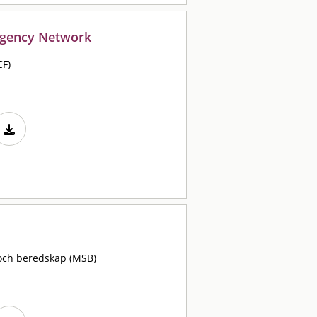
rgency Network
CF)
och beredskap (MSB)