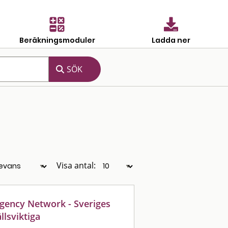
Beräkningsmoduler
Ladda ner
Visa antal:
gency Network - Sveriges
llsviktiga