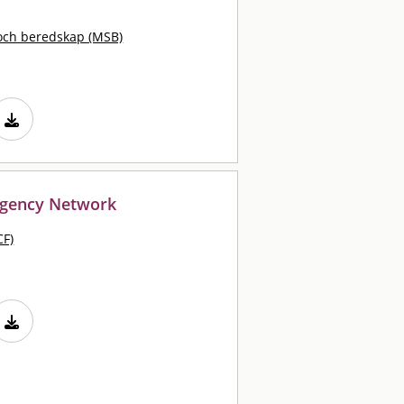
och beredskap (MSB)
rgency Network
CF)