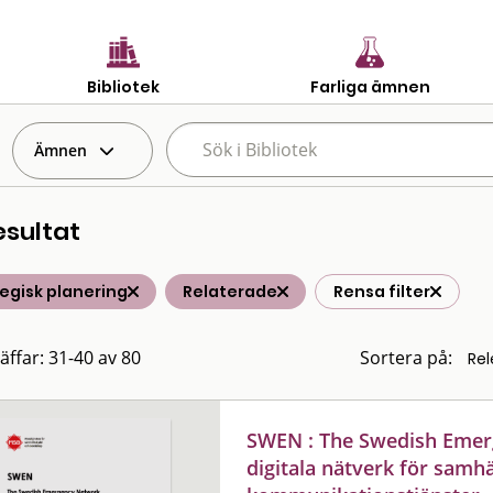
Bibliotek
Farliga ämnen
Ämnen
esultat
egisk planering
Relaterade
Rensa filter
räffar: 31-40 av 80
Sortera på:
SWEN : The Swedish Emer
digitala nätverk för samhä