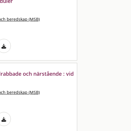
duler
och beredskap (MSB)
 drabbade och närstående : vid
och beredskap (MSB)