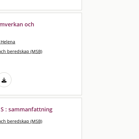
samverkan och
 Helena
och beredskap (MSB)
WIS : sammanfattning
och beredskap (MSB)