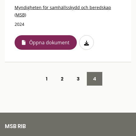
Myndigheten för samhällsskydd och beredskap
(MSB)
2024
Öppna dokument
1
2
3
4
MSB RIB