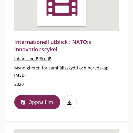
Internationell utblick : NATO:s
innovationscykel
Johansson Björn JE
Myndigheten för samhällsskydd och beredskap
(MSB)
2020
Öppna film