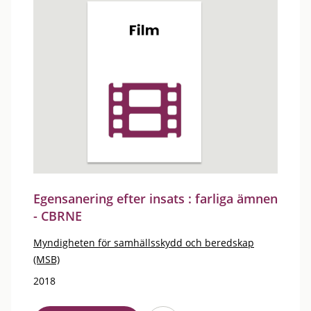
Egensanering efter insats : farliga ämnen
- CBRNE
Myndigheten för samhällsskydd och beredskap
(MSB)
2018