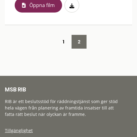
Öppna film
1
2
MSB RIB
RIB är ett beslutsstöd för räddningstjänst som ger stöd
hela vägen från planering av framtida insatser till att
fatta rätt beslut när olyckan är framme.
Tillgänglighet