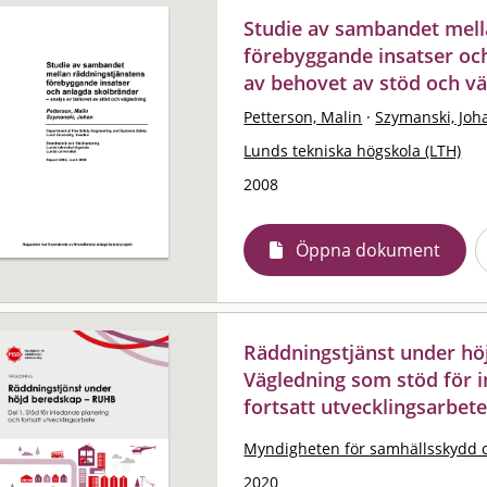
Studie av sambandet mell
förebyggande insatser och
av behovet av stöd och v
Petterson, Malin
·
Szymanski, Joh
Lunds tekniska högskola (LTH)
2008
Öppna dokument
Räddningstjänst under hö
Vägledning som stöd för 
fortsatt utvecklingsarbet
Myndigheten för samhällsskydd 
2020