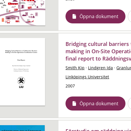
Öppna dokument
Bridging cultural barriers
making in On-Site Operati
final report to Räddnings
Smith Kip
·
Lindgren Ida
·
Granlu
Linköpings Universitet
2007
Öppna dokument
Förstudie om räddning vi