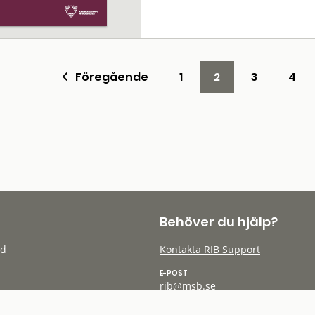
Föregående
1
2
3
4
Behöver du hjälp?
öd
Kontakta RIB Support
E-POST
rib@msb.se