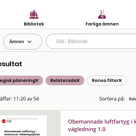
Bibliotek
Farliga ämnen
Ämnen
esultat
egisk planering
Relaterade
Rensa filter
räffar: 11-20 av 54
Sortera på:
Obemannade luftfartyg i 
vägledning 1.0