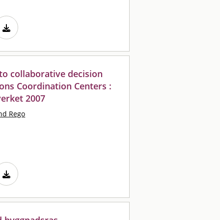
 to collaborative decision
ons Coordination Centers :
verket 2007
nd Rego
d byggnadsras