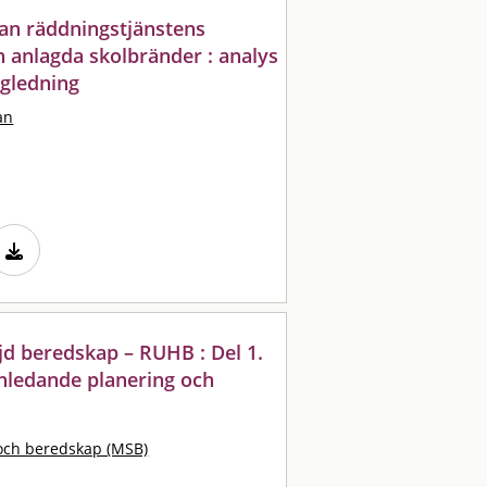
an räddningstjänstens
 anlagda skolbränder : analys
ägledning
an
jd beredskap – RUHB : Del 1.
inledande planering och
e
och beredskap (MSB)