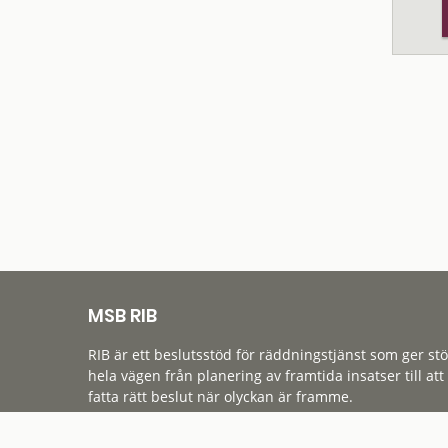
MSB RIB
RIB är ett beslutsstöd för räddningstjänst som ger st
hela vägen från planering av framtida insatser till att
fatta rätt beslut när olyckan är framme.
Tillgänglighet
Cookies