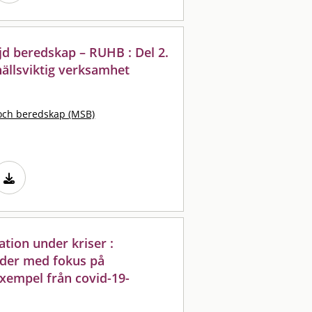
jd beredskap – RUHB : Del 2.
ällsviktig verksamhet
och beredskap (MSB)
tion under kriser :
der med fokus på
xempel från covid-19-