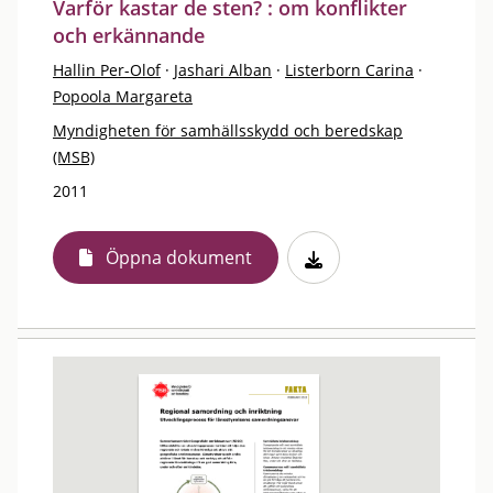
Varför kastar de sten? : om konflikter
och erkännande
Hallin Per-Olof
·
Jashari Alban
·
Listerborn Carina
·
Popoola Margareta
Myndigheten för samhällsskydd och beredskap
(MSB)
2011
Öppna dokument