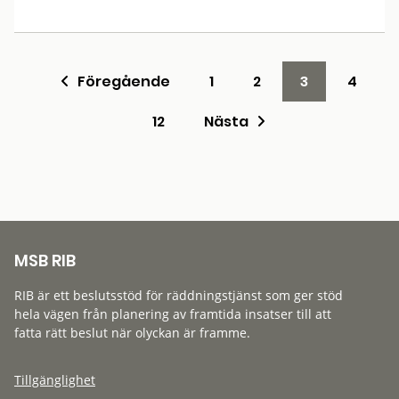
Föregående
1
2
3
4
12
Nästa
MSB RIB
RIB är ett beslutsstöd för räddningstjänst som ger stöd
hela vägen från planering av framtida insatser till att
fatta rätt beslut när olyckan är framme.
Tillgänglighet