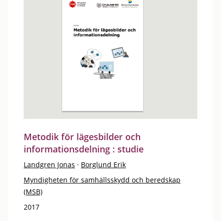
Metodik för lägesbilder och
informationsdelning : studie
Landgren Jonas
·
Borglund Erik
Myndigheten för samhällsskydd och beredskap
(MSB)
2017