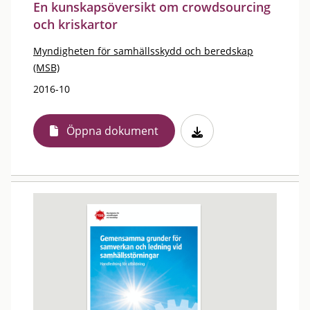
En kunskapsöversikt om crowdsourcing
och kriskartor
Myndigheten för samhällsskydd och beredskap
(MSB)
2016-10
Öppna dokument