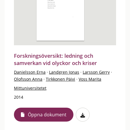
Forskningsöversikt: ledning och
samverkan vid olyckor och kriser
Danielsson Erna
·
Landgren Jonas
·
Larsson Gerry
·
Olofsson Anna
·
Tirkkonen Päivi
·
Voss Marita
Mittuniversitetet
2014
Öppna dokument