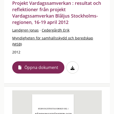
Projekt Vardagssamverkan : resultat och
reflektioner från projekt
Vardagssamverkan Blåljus Stockholms-
regionen, 16-19 april 2012
Landgren Jonas
·
Cedergårdh Erik
Myndigheten för samhällsskydd och beredskap
(MSB)
2012
Öppna dokument