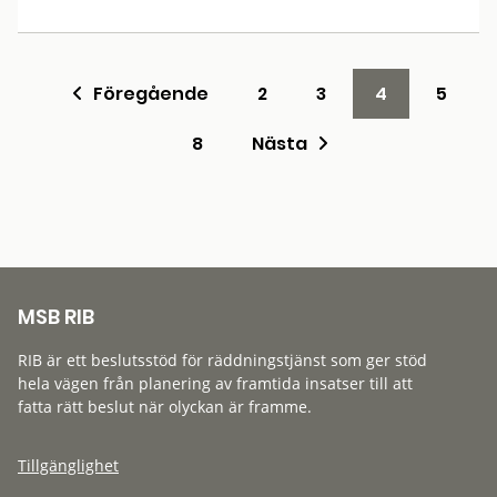
Föregående
2
3
4
5
8
Nästa
MSB RIB
RIB är ett beslutsstöd för räddningstjänst som ger stöd
hela vägen från planering av framtida insatser till att
fatta rätt beslut när olyckan är framme.
Tillgänglighet