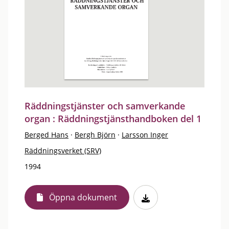
Räddningstjänster och samverkande
organ : Räddningstjänsthandboken del 1
Berged Hans
·
Bergh Björn
·
Larsson Inger
Räddningsverket (SRV)
1994
Öppna dokument