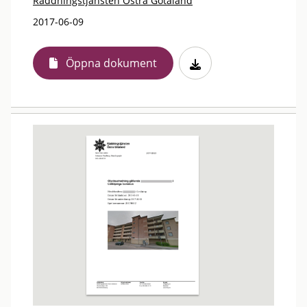
Räddningstjänsten Östra Götaland
2017-06-09
Öppna dokument