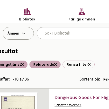
Bibliotek
Farliga ämnen
Ämnen
esultat
ningstjänst
Relaterade
Rensa filter
äffar: 1-10 av 36
Sortera på:
Dangerous Goods For Fli
Schaffer Werner