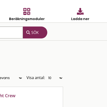
Beräkningsmoduler
Ladda ner
Visa antal:
ght Crew