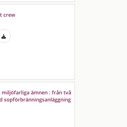
ht crew
 miljöfarliga ämnen : från två
id sopförbränningsanläggning