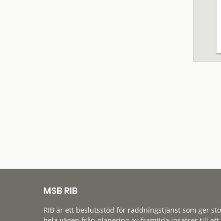
MSB RIB
RIB är ett beslutsstöd för räddningstjänst som ger st
hela vägen från planering av framtida insatser till att