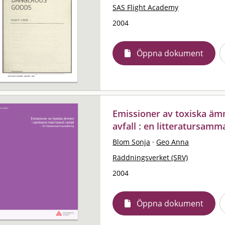
SAS Flight Academy
2004
Öppna dokument
Emissioner av toxiska äm
avfall : en litteratursamm
Blom Sonja
·
Geo Anna
Räddningsverket (SRV)
2004
Öppna dokument