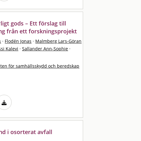
igt gods – Ett förslag till
ng från ett forskningsprojekt
s
·
Flodén Jonas
·
Malmberg Lars-Göran
si Kalevi
·
Sallander Ann-Sophie
·
ten för samhällsskydd och beredskap
d i osorterat avfall