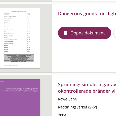
Dangerous goods for flig
Öppna dokument
Spridningssimuleringar av
okontrollerade bränder v
Rowe Zane
Räddningsverket (SRV)
2004