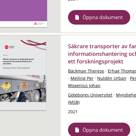
Öppna dokument
Säkrare transporter av fa
informationshantering oc
ett forskningsprojekt
Bäckman Therese
·
Erhag Thoma
·
Meiling Per
·
Nuldén Urban
·
Pes
Woxenius Johan
Göteborgs Universitet
·
Myndighe
(MSB)
2021
Öppna dokument