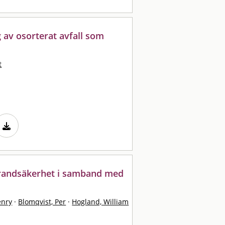
g av osorterat avfall som
t
 brandsäkerhet i samband med
enry
·
Blomqvist, Per
·
Hogland, William