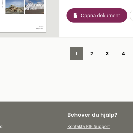
Öppna dokument
1
2
3
4
Behöver du hjälp?
öd
Kontakta RIB Support