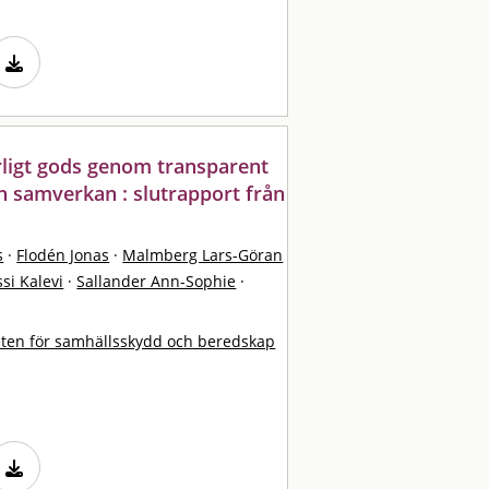
rligt gods genom transparent
h samverkan : slutrapport från
s
·
Flodén Jonas
·
Malmberg Lars-Göran
si Kalevi
·
Sallander Ann-Sophie
·
ten för samhällsskydd och beredskap