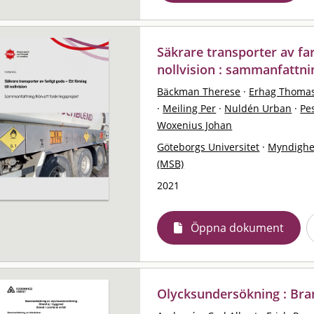
Säkrare transporter av farl
nollvision : sammanfattni
Bäckman Therese
·
Erhag Thoma
·
Meiling Per
·
Nuldén Urban
·
Pes
Woxenius Johan
Göteborgs Universitet
·
Myndighe
(MSB)
2021
Öppna dokument
Olycksundersökning : Bran