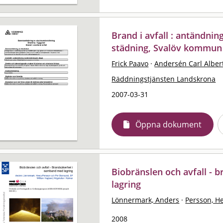
Brand i avfall : antändnin
städning, Svalöv kommun
Frick Paavo
·
Andersén Carl Alber
Räddningstjänsten Landskrona
2007-03-31
Öppna dokument
Biobränslen och avfall -
lagring
Lönnermark, Anders
·
Persson, H
2008