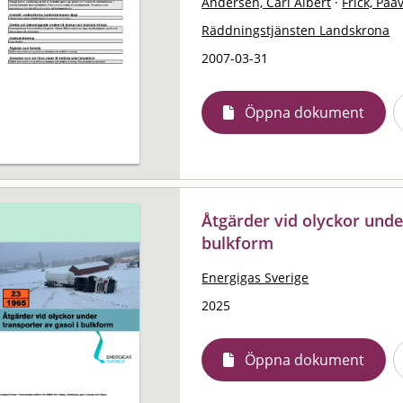
Andersén, Carl Albert
·
Frick, Paa
Räddningstjänsten Landskrona
2007-03-31
Öppna dokument
Åtgärder vid olyckor unde
bulkform
Energigas Sverige
2025
Öppna dokument