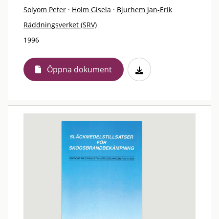
Solyom Peter
·
Holm Gisela
·
Bjurhem Jan-Erik
Räddningsverket (SRV)
1996
Öppna dokument