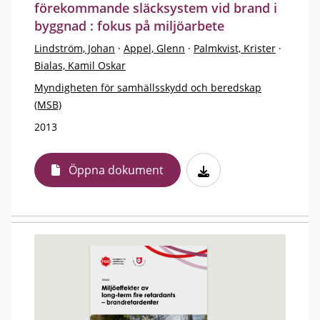
förekommande släcksystem vid brand i
byggnad : fokus på miljöarbete
Lindström, Johan
·
Appel, Glenn
·
Palmkvist, Krister
·
Bialas, Kamil Oskar
Myndigheten för samhällsskydd och beredskap
(MSB)
2013
Öppna dokument