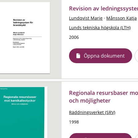
Revision av ledningssyst
Lundqvist Marie
·
Månsson Katja
Lunds tekniska högskola (LTH)
2006
Öppna dokument
Regionala resursbaser mo
och möjligheter
Räddningsverket (SRV)
1998