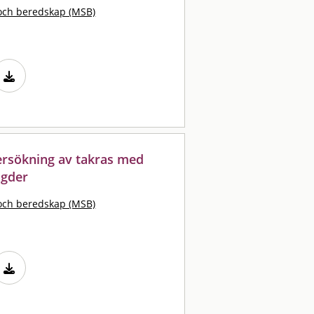
och beredskap (MSB)
ersökning av takras med
ngder
och beredskap (MSB)