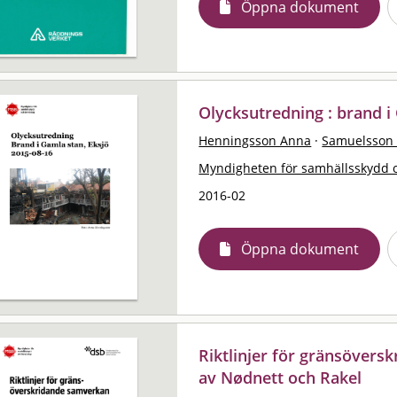
Öppna dokument
Olycksutredning : brand i
Henningsson Anna
·
Samuelsson 
Myndigheten för samhällsskydd 
2016-02
Öppna dokument
Riktlinjer för gränsövers
av Nødnett och Rakel