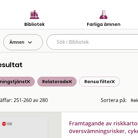
Bibliotek
Farliga ämnen
Ämnen
esultat
ningstjänst
Relaterade
Rensa filter
räffar: 251-260 av 280
Sortera på:
Framtagande av riskkarto
översvämningsrisker, cyke