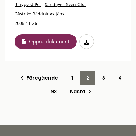
Ringqvist Per
·
Sandqvist Sven-Olof
Gästrike Räddningstjänst
2006-11-26
Öppna dokument
Föregående
1
2
3
4
93
Nästa