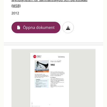
(MSB)
2012
Öppna dokument