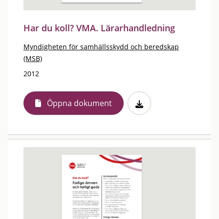
Har du koll? VMA. Lärarhandledning
Myndigheten för samhällsskydd och beredskap
(MSB)
2012
Öppna dokument