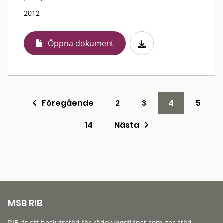
2012
Öppna dokument
Föregående
2
3
4
5
14
Nästa
MSB RIB
RIB är ett beslutsstöd för räddningstjänst som ger stöd