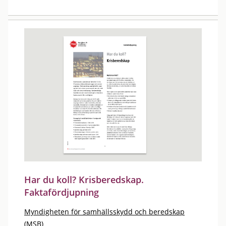
Har du koll? Krisberedskap.
Faktafördjupning
Myndigheten för samhällsskydd och beredskap
(MSB)