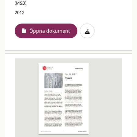
(MSB)
2012
Öppna dokument