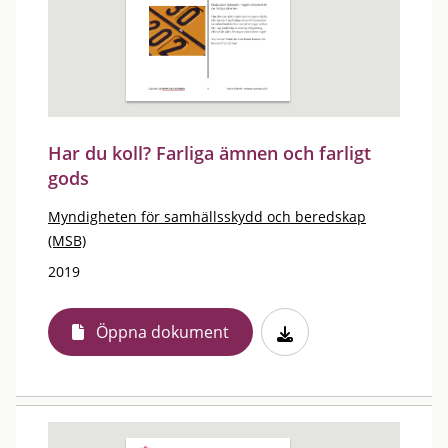
Har du koll? Farliga ämnen och farligt
gods
Myndigheten för samhällsskydd och beredskap
(MSB)
2019
Öppna dokument