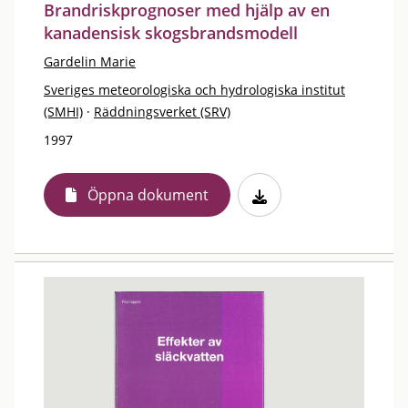
Brandriskprognoser med hjälp av en
kanadensisk skogsbrandsmodell
Gardelin Marie
Sveriges meteorologiska och hydrologiska institut
(SMHI)
·
Räddningsverket (SRV)
1997
Öppna dokument