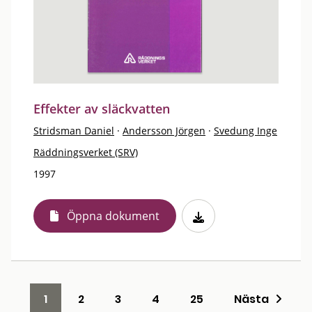
Effekter av släckvatten
Stridsman Daniel
·
Andersson Jörgen
·
Svedung Inge
Räddningsverket (SRV)
1997
Öppna dokument
1
2
3
4
25
Nästa