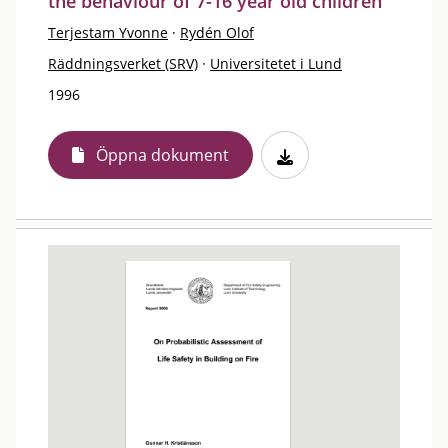
the behaviour of 7-16 year old children
Terjestam Yvonne
·
Rydén Olof
Räddningsverket (SRV)
·
Universitetet i Lund
1996
Öppna dokument