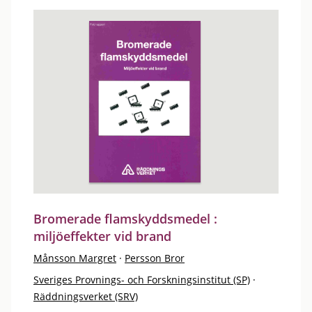
Bromerade flamskyddsmedel :
miljöeffekter vid brand
Månsson Margret
·
Persson Bror
Sveriges Provnings- och Forskningsinstitut (SP)
·
Räddningsverket (SRV)