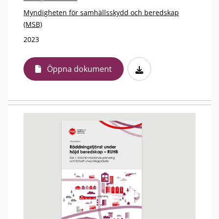
Myndigheten för samhällsskydd och beredskap
(MSB)
2023
Öppna dokument