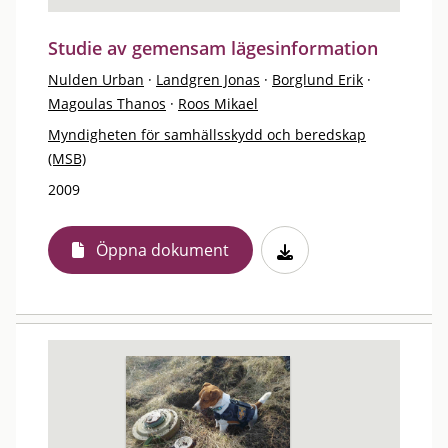
Studie av gemensam lägesinformation
Nulden Urban
·
Landgren Jonas
·
Borglund Erik
·
Magoulas Thanos
·
Roos Mikael
Myndigheten för samhällsskydd och beredskap
(MSB)
2009
Öppna dokument