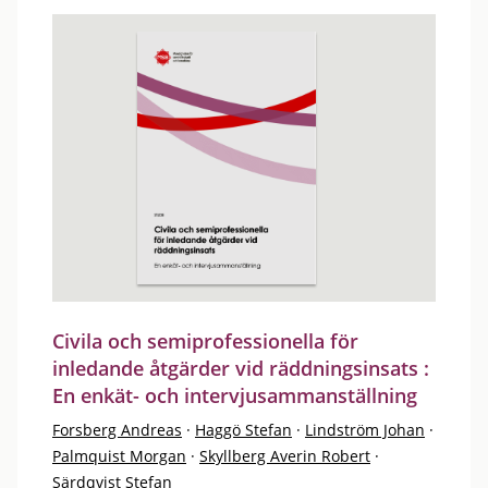
Civila och semiprofessionella för
inledande åtgärder vid räddningsinsats :
En enkät- och intervjusammanställning
Forsberg Andreas
·
Haggö Stefan
·
Lindström Johan
·
Palmquist Morgan
·
Skyllberg Averin Robert
·
Särdqvist Stefan