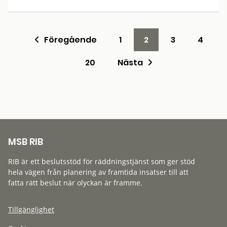
Föregående
1
2
3
4
20
Nästa
MSB RIB
RIB är ett beslutsstöd för räddningstjänst som ger stöd
hela vägen från planering av framtida insatser till att
fatta rätt beslut när olyckan är framme.
Tillgänglighet