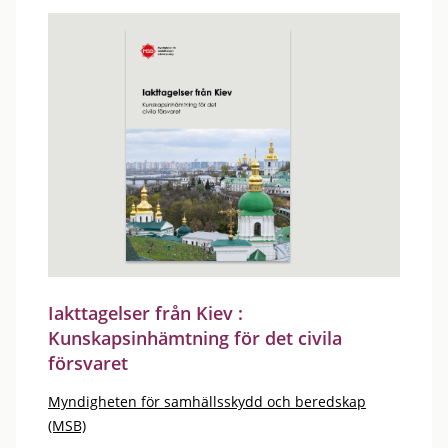
Iakttagelser från Kiev :
Kunskapsinhämtning för det civila
försvaret
Myndigheten för samhällsskydd och beredskap
(MSB)