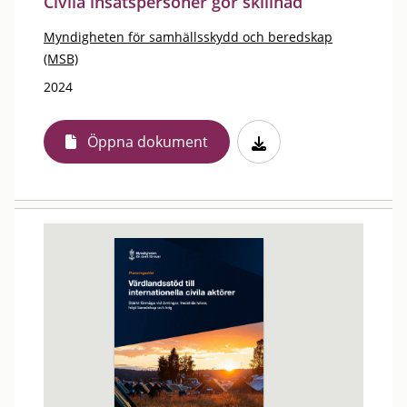
Civila insatspersoner gör skillnad
Myndigheten för samhällsskydd och beredskap
(MSB)
2024
Öppna dokument