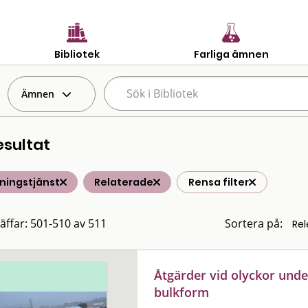
Bibliotek
Farliga ämnen
Ämnen
esultat
ningstjänst
Relaterade
Rensa filter
räffar: 501-510 av 511
Sortera på:
Åtgärder vid olyckor unde
bulkform