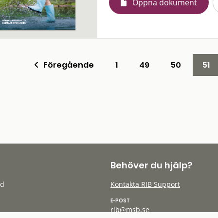
Öppna dokument
Föregående
1
49
50
51
Behöver du hjälp?
öd
Kontakta RIB Support
E-POST
rib@msb.se