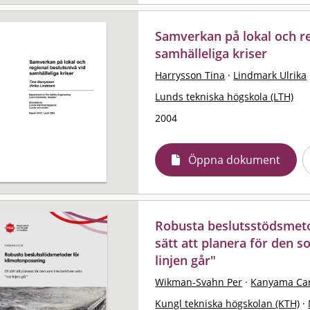
Samverkan på lokal och re
samhälleliga kriser
Harrysson Tina
·
Lindmark Ulrika
Lunds tekniska högskola (LTH)
2004
Öppna dokument
Robusta beslutsstödsmeto
sätt att planera för den 
linjen går"
Wikman-Svahn Per
·
Kanyama Car
Kungl tekniska högskolan (KTH)
·