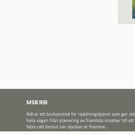
MSB RIB
RIB är ett beslutsstöd för räddningstjänst som ger st
hela vägen från planering av framtida insatser till att
fatta rätt beslut när olyckan är framme.