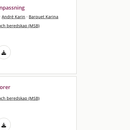
anpassning
·
André Karin
·
Barquet Karina
och beredskap (MSB)
orer
och beredskap (MSB)