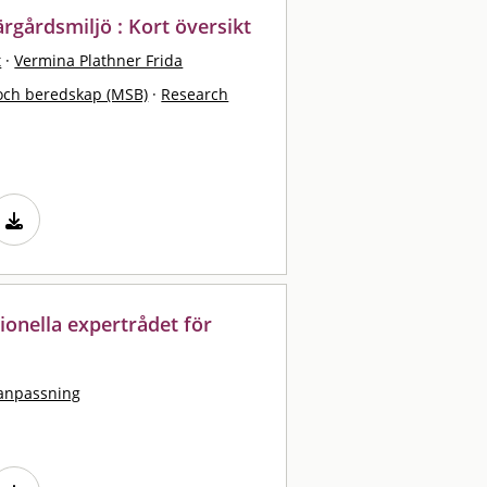
rgårdsmiljö : Kort översikt
t
·
Vermina Plathner Frida
och beredskap (MSB)
·
Research
ionella expertrådet för
tanpassning