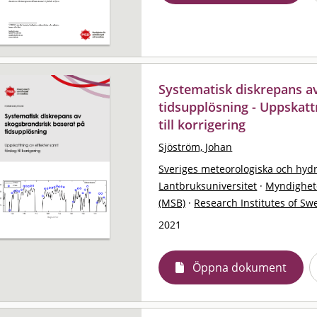
Systematisk diskrepans a
tidsupplösning - Uppskatt
till korrigering
Sjöström, Johan
Sveriges meteorologiska och hydro
Lantbruksuniversitet
·
Myndighet
(MSB)
·
Research Institutes of Sw
2021
Öppna dokument