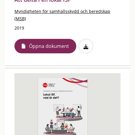
Myndigheten för samhällsskydd och beredskap
(MSB)
2019
Öppna dokument