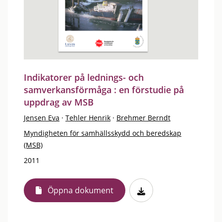
Indikatorer på lednings- och
samverkansförmåga : en förstudie på
uppdrag av MSB
Jensen Eva
·
Tehler Henrik
·
Brehmer Berndt
Myndigheten för samhällsskydd och beredskap
(MSB)
2011
Öppna dokument