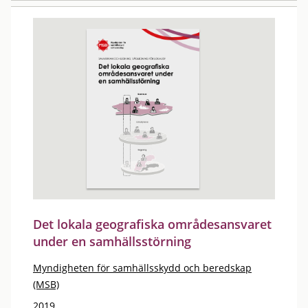
Det lokala geografiska områdesansvaret
under en samhällsstörning
Myndigheten för samhällsskydd och beredskap
(MSB)
2019