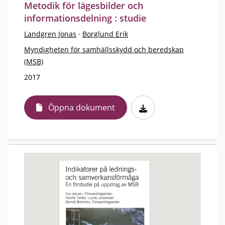
Metodik för lägesbilder och
informationsdelning : studie
Landgren Jonas
·
Borglund Erik
Myndigheten för samhällsskydd och beredskap
(MSB)
2017
Öppna dokument