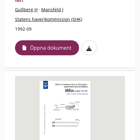
Gullberg H
·
Mansfeld J
Statens haverikommission (SHK)
1992-09
Öppna dokument