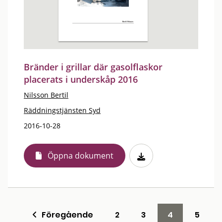
Bränder i grillar där gasolflaskor
placerats i underskåp 2016
Nilsson Bertil
Räddningstjänsten Syd
2016-10-28
Öppna dokument
Föregående
2
3
4
5