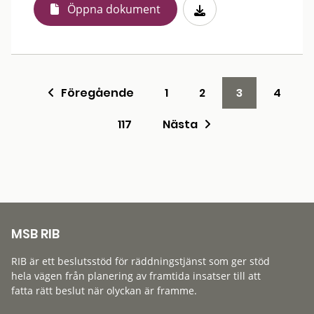
Öppna dokument
Föregående
1
2
3
4
117
Nästa
MSB RIB
RIB är ett beslutsstöd för räddningstjänst som ger stöd
hela vägen från planering av framtida insatser till att
fatta rätt beslut när olyckan är framme.