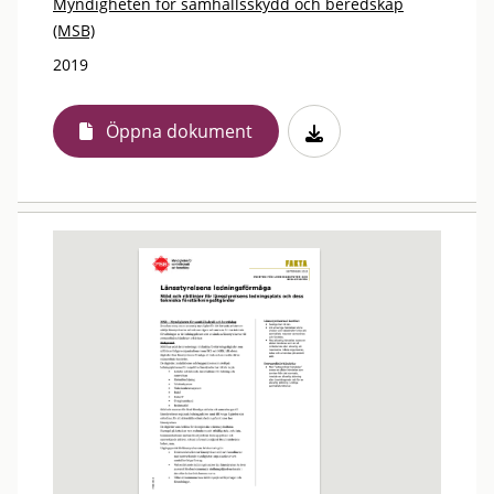
Myndigheten för samhällsskydd och beredskap
(MSB)
2019
Öppna dokument