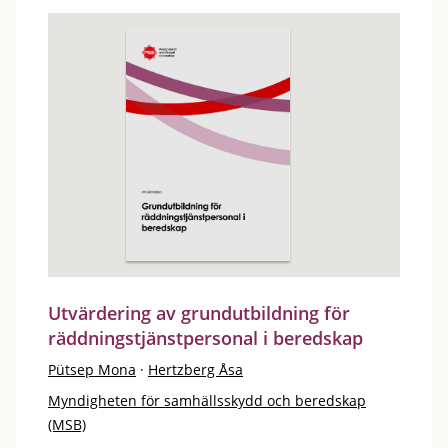
Utvärdering av grundutbildning för
räddningstjänstpersonal i beredskap
Pütsep Mona
·
Hertzberg Åsa
Myndigheten för samhällsskydd och beredskap
(MSB)