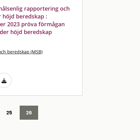
ålsenlig rapportering och
 höjd beredskap :
der 2023 pröva förmågan
der höjd beredskap
och beredskap (MSB)
25
26