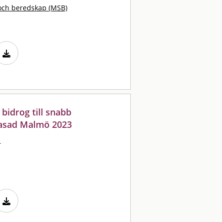
och beredskap (MSB)
bidrog till snabb
fasad Malmö 2023
s