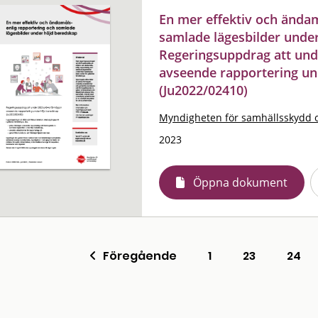
En mer effektiv och ändam
samlade lägesbilder under
Regeringsuppdrag att un
avseende rapportering un
(Ju2022/02410)
Myndigheten för samhällsskydd 
2023
Öppna dokument
Föregående
1
23
24