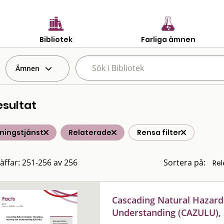
Bibliotek
Farliga ämnen
Ämnen
esultat
ningstjänst
Relaterade
Rensa filter
räffar: 251-256 av 256
Sortera på:
Cascading Natural Hazards
Understanding (CAZULU),