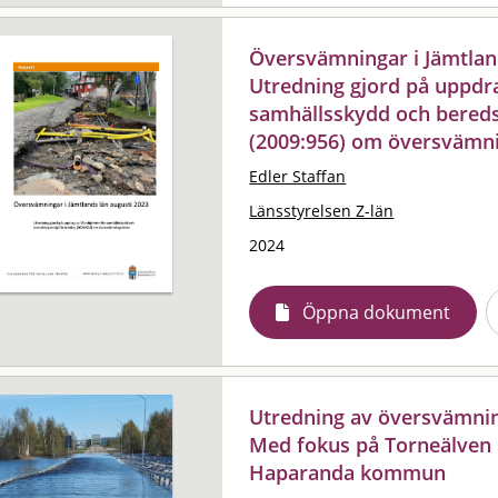
Översvämningar i Jämtland
Utredning gjord på uppdr
samhällsskydd och bereds
(2009:956) om översvämni
Edler Staffan
Länsstyrelsen Z-län
2024
Öppna dokument
Utredning av översvämning
Med fokus på Torneälven 
Haparanda kommun