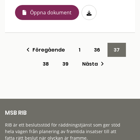
Öppna dokument
Föregående
1
36
37
38
39
Nästa
MSB RIB
RIB är ett beslutsstöd för räddningstjänst som ger stöd
hela vägen från planering av framtida insatser till att
fatta rätt beslut när olyckan är framme.