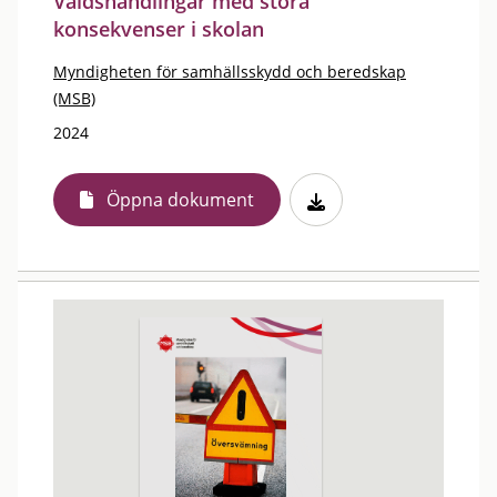
Våldshandlingar med stora
konsekvenser i skolan
Myndigheten för samhällsskydd och beredskap
(MSB)
2024
Öppna dokument