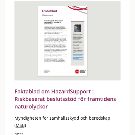
Faktablad om HazardSupport :
Riskbaserat beslutsstöd för framtidens
naturolyckor
Myndigheten för samhällsskydd och beredskap
(MSB)
2021