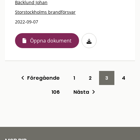
Bäcklund Johan
Storstockholms brandförsvar
2022-09-07
Öppna dokument
Föregående
1
2
3
4
106
Nästa