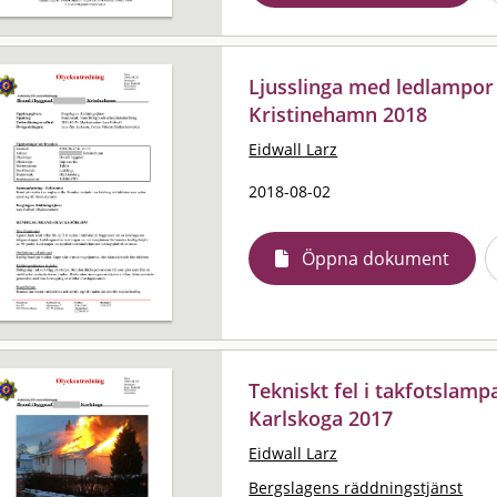
Ljusslinga med ledlampor
Kristinehamn 2018
Eidwall Larz
2018-08-02
Öppna dokument
Tekniskt fel i takfotslamp
Karlskoga 2017
Eidwall Larz
Bergslagens räddningstjänst