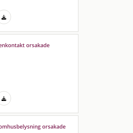
grenkontakt orsakade
utomhusbelysning orsakade