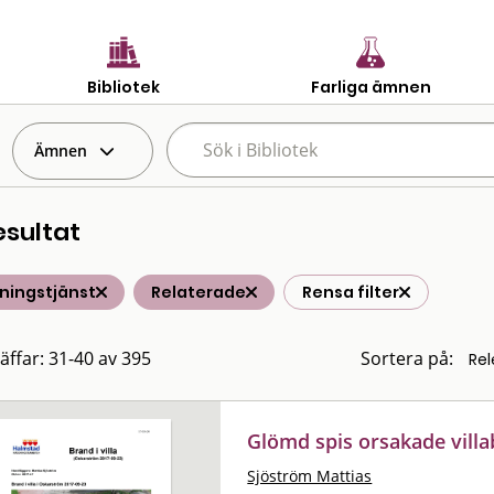
Bibliotek
Farliga ämnen
Ämnen
esultat
ningstjänst
Relaterade
Rensa filter
räffar: 31-40 av 395
Sortera på:
Glömd spis orsakade vill
Sjöström Mattias