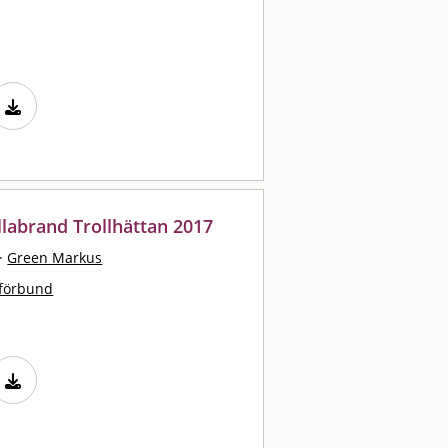
illabrand Trollhättan 2017
·
Green Markus
tförbund