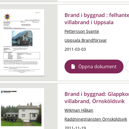
Brand i byggnad : felhant
villabrand i Uppsala
Pettersson Svante
Uppsala Brandförsvar
2011-03-03
Öppna dokument
Brand i byggnad: Glappko
villabrand, Örnsköldsvik
Wikman Håkan
Räddningstjänsten Örnsköldsvik
2011-11-19