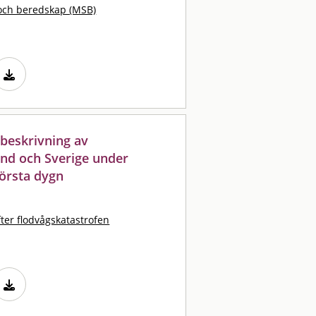
och beredskap (MSB)
 beskrivning av
and och Sverige under
första dygn
ter flodvågskatastrofen