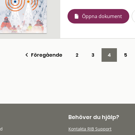
Öppna dokument
Föregående
2
3
4
5
Behöver du hjälp?
öd
Kontakta RIB Support