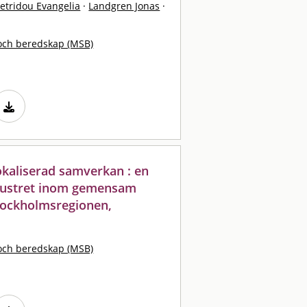
etridou Evangelia
·
Landgren Jonas
·
och beredskap (MSB)
okaliserad samverkan : en
klustret inom gemensam
tockholmsregionen,
och beredskap (MSB)