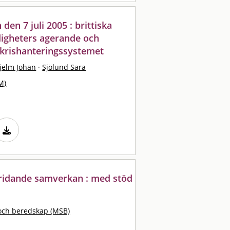
den 7 juli 2005 : brittiska
digheters agerande och
 krishanteringssystemet
jelm Johan
·
Sjölund Sara
M)
kridande samverkan : med stöd
och beredskap (MSB)