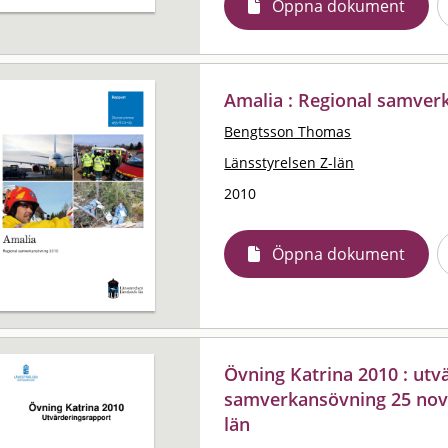
Öppna dokument
Amalia : Regional samver
Bengtsson Thomas
Länsstyrelsen Z-län
2010
Öppna dokument
Övning Katrina 2010 : utv
samverkansövning 25 nove
län