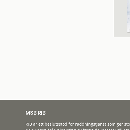
MSB RIB
RIB är ett beslutsstöd för räddningstjänst som ger st