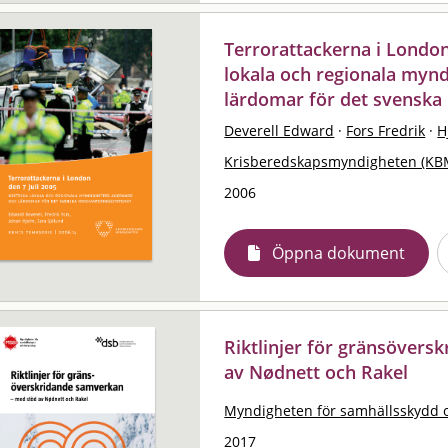
Terrorattackerna i London 
lokala och regionala myn
lärdomar för det svenska
Deverell Edward
·
Fors Fredrik
·
H
Krisberedskapsmyndigheten (KB
2006
Öppna dokument
Riktlinjer för gränsövers
av Nødnett och Rakel
Myndigheten för samhällsskydd 
2017