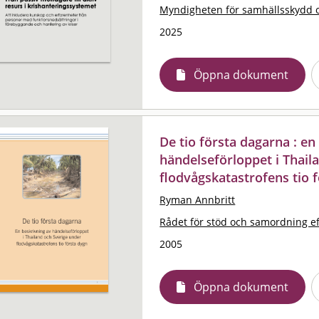
Myndigheten för samhällsskydd 
2025
Öppna dokument
De tio första dagarna : en
händelseförloppet i Thail
flodvågskatastrofens tio 
Ryman Annbritt
Rådet för stöd och samordning ef
2005
Öppna dokument