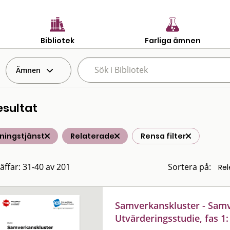
Bibliotek
Farliga ämnen
Ämnen
esultat
ningstjänst
Relaterade
Rensa filter
räffar: 31-40 av 201
Sortera på:
Samverkanskluster - Sam
Utvärderingsstudie, fas 1