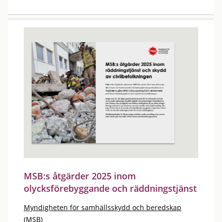
MSB:s åtgärder 2025 inom
olycksförebyggande och räddningstjänst
Myndigheten för samhällsskydd och beredskap
(MSB)