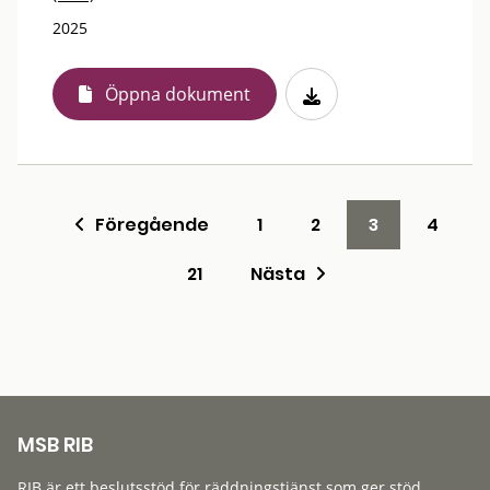
2025
Öppna dokument
Föregående
1
2
3
4
21
Nästa
MSB RIB
RIB är ett beslutsstöd för räddningstjänst som ger stöd