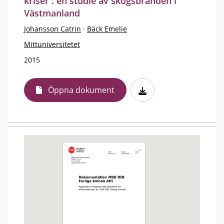
kriser : en studie av skogsbranden i
Västmanland
Johansson Catrin
·
Bäck Emelie
Mittuniversitetet
2015
Öppna dokument