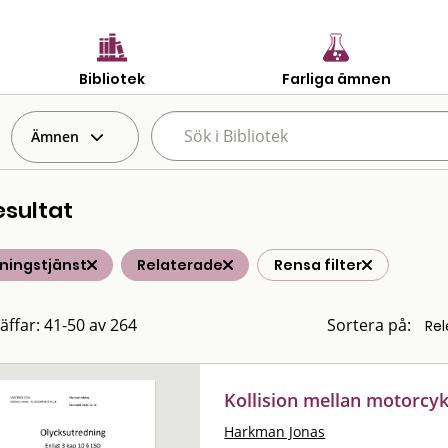
Bibliotek
Farliga ämnen
Ämnen
esultat
ningstjänst
Relaterade
Rensa filter
räffar: 41-50 av 264
Sortera på:
Kollision mellan motorcyk
Harkman Jonas