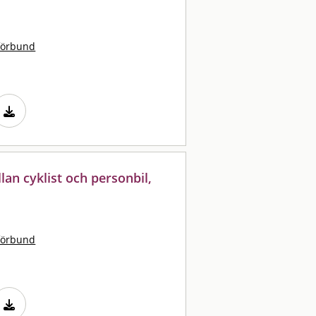
förbund
lan cyklist och personbil,
förbund