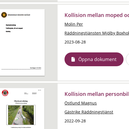
Kollision mellan moped o
Molin Per
Räddningstjänsten Mjölby Boxho
2023-08-28
Öppna dokument
Kollision mellan personbi
Östlund Magnus
Gästrike Räddningstjänst
2022-09-28