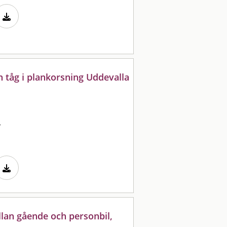
ch tåg i plankorsning Uddevalla
n
llan gående och personbil,