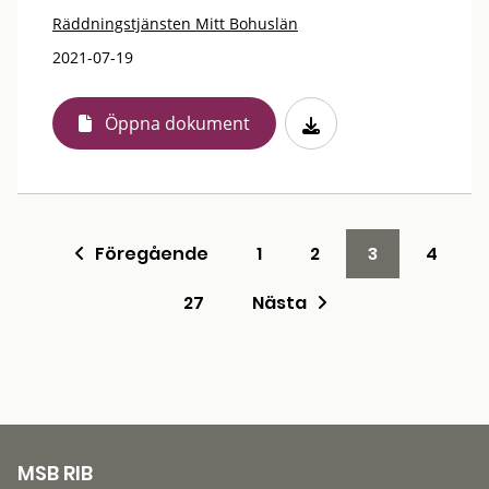
Räddningstjänsten Mitt Bohuslän
2021-07-19
Öppna dokument
Föregående
1
2
3
4
27
Nästa
MSB RIB