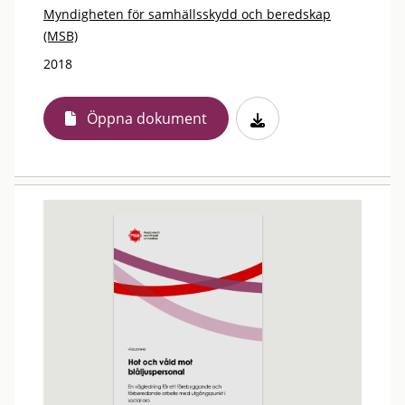
Myndigheten för samhällsskydd och beredskap
(MSB)
2018
Öppna dokument