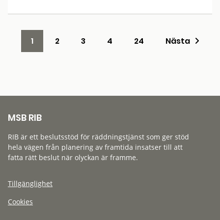
1
2
3
4
24
Nästa
MSB RIB
RIB är ett beslutsstöd för räddningstjänst som ger stöd
hela vägen från planering av framtida insatser till att
fatta rätt beslut när olyckan är framme.
Tillgänglighet
Cookies