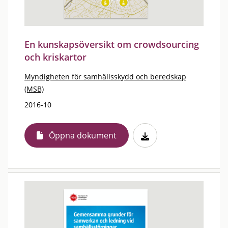
En kunskapsöversikt om crowdsourcing
och kriskartor
Myndigheten för samhällsskydd och beredskap
(MSB)
2016-10
Öppna dokument