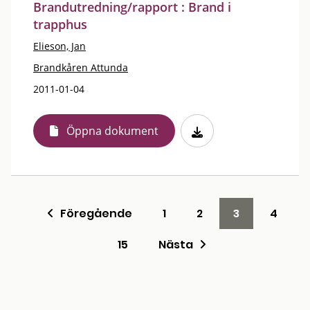
Brandutredning/rapport : Brand i
trapphus
Elieson, Jan
Brandkåren Attunda
2011-01-04
Öppna dokument
Föregående
1
2
3
4
15
Nästa