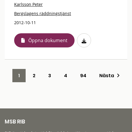
Karlsson Peter
Bergslagens räddningstjänst
2012-10-11
Öppna dokument
1
2
3
4
94
Nästa
MSB RIB