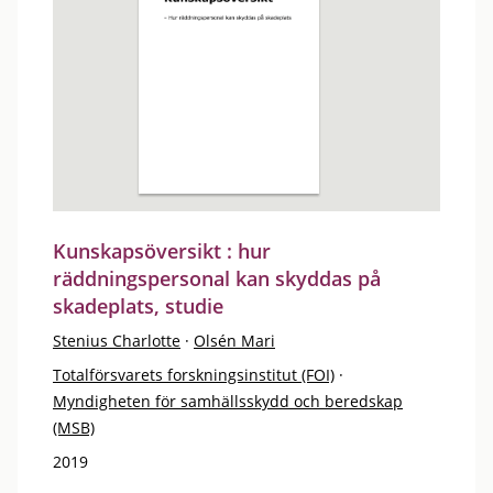
Kunskapsöversikt : hur
räddningspersonal kan skyddas på
skadeplats, studie
Stenius Charlotte
·
Olsén Mari
Totalförsvarets forskningsinstitut (FOI)
·
Myndigheten för samhällsskydd och beredskap
(MSB)
2019