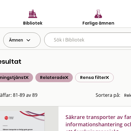
Bibliotek
Farliga ämnen
Ämnen
esultat
ningstjänst
Relaterade
Rensa filter
räffar: 81-89 av 89
Sortera på:
Säkrare transporter av fa
informationshantering oc