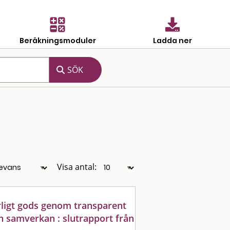
Beräkningsmoduler
Ladda ner
Visa antal:
rligt gods genom transparent
h samverkan : slutrapport från