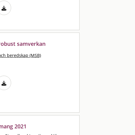
 robust samverkan
och beredskap (MSB)
emang 2021