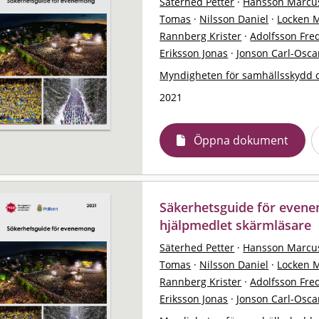
Säterhed Petter
·
Hansson Marcu
Tomas
·
Nilsson Daniel
·
Locken 
Rannberg Krister
·
Adolfsson Fred
Eriksson Jonas
·
Jonson Carl-Osca
Myndigheten för samhällsskydd 
2021
Öppna dokument
Säkerhetsguide för evene
hjälpmedlet skärmläsare
Säterhed Petter
·
Hansson Marcu
Tomas
·
Nilsson Daniel
·
Locken 
Rannberg Krister
·
Adolfsson Fred
Eriksson Jonas
·
Jonson Carl-Osca