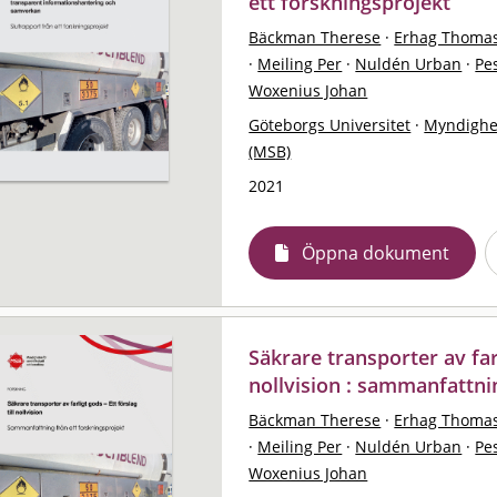
ett forskningsprojekt
Bäckman Therese
·
Erhag Thoma
·
Meiling Per
·
Nuldén Urban
·
Pes
Woxenius Johan
Göteborgs Universitet
·
Myndighe
(MSB)
2021
Öppna dokument
Säkrare transporter av farl
nollvision : sammanfattni
Bäckman Therese
·
Erhag Thoma
·
Meiling Per
·
Nuldén Urban
·
Pes
Woxenius Johan