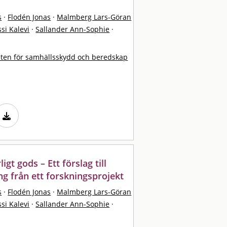
s
·
Flodén Jonas
·
Malmberg Lars-Göran
si Kalevi
·
Sallander Ann-Sophie
·
ten för samhällsskydd och beredskap
igt gods – Ett förslag till
ng från ett forskningsprojekt
s
·
Flodén Jonas
·
Malmberg Lars-Göran
si Kalevi
·
Sallander Ann-Sophie
·