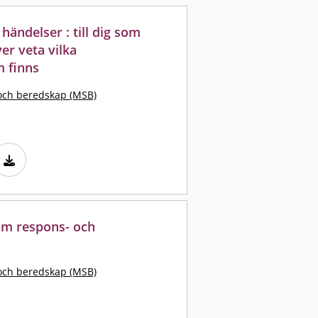
 händelser : till dig som
er veta vilka
m finns
och beredskap (MSB)
om respons- och
R
och beredskap (MSB)