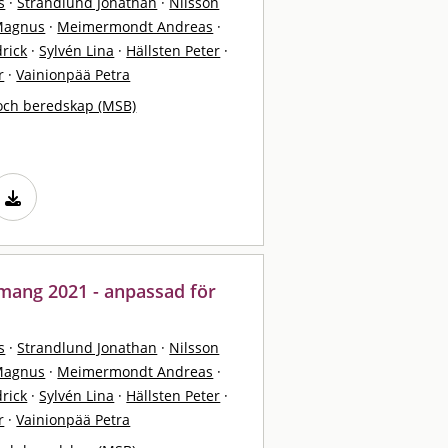
s
·
Strandlund Jonathan
·
Nilsson
Magnus
·
Meimermondt Andreas
·
rick
·
Sylvén Lina
·
Hällsten Peter
·
r
·
Vainionpää Petra
och beredskap (MSB)
mang 2021 - anpassad för
s
·
Strandlund Jonathan
·
Nilsson
Magnus
·
Meimermondt Andreas
·
rick
·
Sylvén Lina
·
Hällsten Peter
·
r
·
Vainionpää Petra