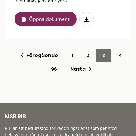
Räddningstjänsten Nybro
Öppna dokument
Föregående
1
2
3
4
96
Nästa
MSB RIB
RIB är ett beslutsstöd för räddningstjänst som ger stöd
hela vägen från planering av framtida insatser till att