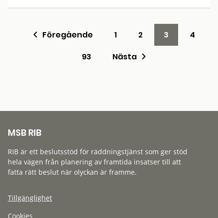
Föregående
1
2
3
4
93
Nästa
MSB RIB
RIB är ett beslutsstöd för räddningstjänst som ger stöd
hela vägen från planering av framtida insatser till att
fatta rätt beslut när olyckan är framme.
Tillgänglighet
Cookies