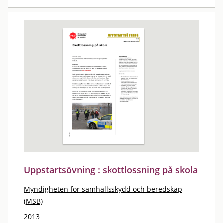
Uppstartsövning : skottlossning på skola
Myndigheten för samhällsskydd och beredskap
(MSB)
2013