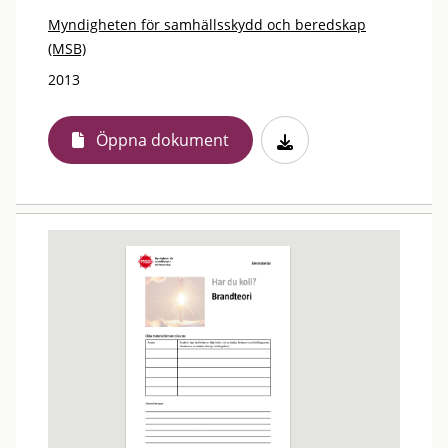
Myndigheten för samhällsskydd och beredskap
(MSB)
2013
Öppna dokument