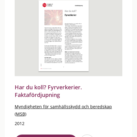
Har du koll? Fyrverkerier.
Faktafördjupning
Myndigheten för samhällsskydd och beredskap
(MSB)
2012