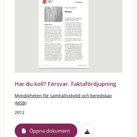
Har du koll? Försvar. Faktafördjupning
Myndigheten för samhällsskydd och beredskap
(MSB)
2012
Öppna dokument