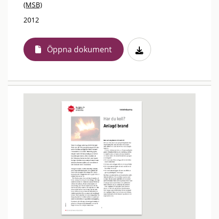
(MSB)
2012
Öppna dokument