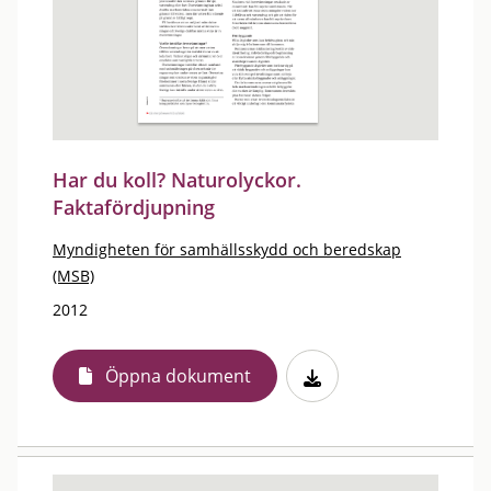
Har du koll? Naturolyckor.
Faktafördjupning
Myndigheten för samhällsskydd och beredskap
(MSB)
2012
Öppna dokument