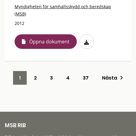
Myndigheten för samhällsskydd och beredskap
(MSB)
2012
Öppna dokument
1
2
3
4
37
Nästa
MSB RIB