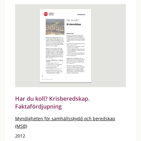
Har du koll? Krisberedskap.
Faktafördjupning
Myndigheten för samhällsskydd och beredskap
(MSB)
2012