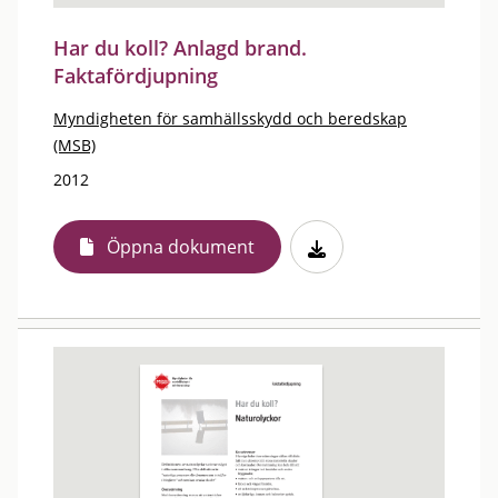
Har du koll? Anlagd brand.
Faktafördjupning
Myndigheten för samhällsskydd och beredskap
(MSB)
2012
Öppna dokument