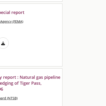
pecial report
Agency (FEMA)
 report : Natural gas pipeline
edging of Tiger Pass,
96
oard (NTSB)