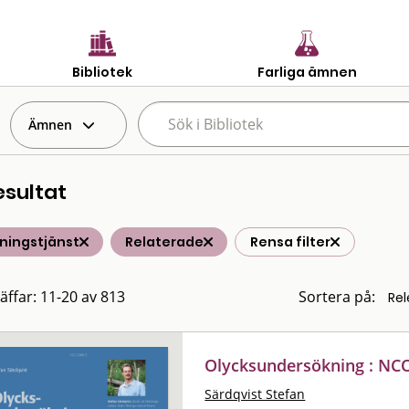
Bibliotek
Farliga ämnen
Ämnen
esultat
ningstjänst
Relaterade
Rensa filter
räffar: 11-20 av 813
Sortera på:
Olycksundersökning : NC
Särdqvist Stefan