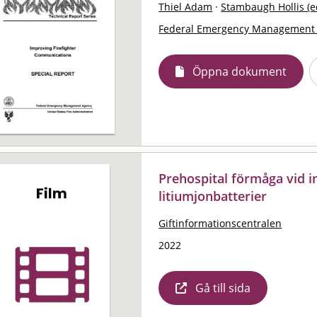
Thiel Adam
·
Stambaugh Hollis (e
Federal Emergency Management 
Öppna dokument
Prehospital förmåga vid i
litiumjonbatterier
Giftinformationscentralen
2022
Gå till sida