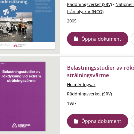
Räddningsverket (SRV)
·
Nationell
från olyckor (NCO)
2005
Öppna dokument
Belastningsstudier av rö
strålningsvärme
Holmér Ingvar
Räddningsverket (SRV)
1997
Öppna dokument