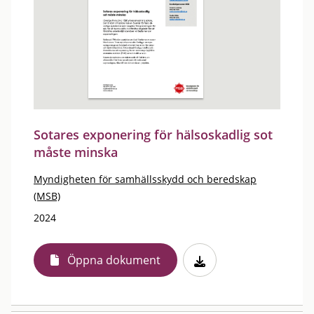
Sotares exponering för hälsoskadlig sot
måste minska
Myndigheten för samhällsskydd och beredskap
(MSB)
2024
Öppna dokument