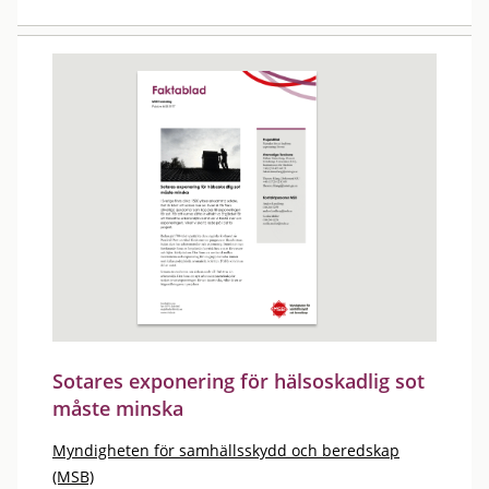
Sotares exponering för hälsoskadlig sot
måste minska
Myndigheten för samhällsskydd och beredskap
(MSB)