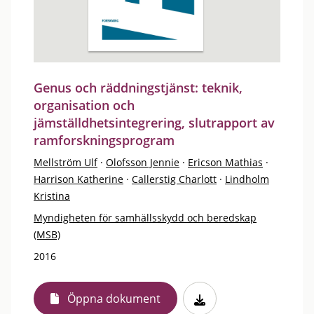
Genus och räddningstjänst: teknik,
organisation och
jämställdhetsintegrering, slutrapport av
ramforskningsprogram
Mellström Ulf
·
Olofsson Jennie
·
Ericson Mathias
·
Harrison Katherine
·
Callerstig Charlott
·
Lindholm
Kristina
Myndigheten för samhällsskydd och beredskap
(MSB)
2016
Öppna dokument