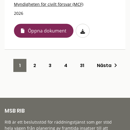
Myndigheten för civilt försvar (MCF)
2026
Öppna dokument
1
2
3
4
31
Nästa
MSB RIB
RIB är ett beslutsstöd för räddningstjänst som ger stöd
hela vägen från planering av framtida insatser till att