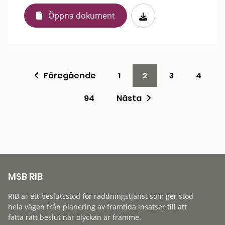
Öppna dokument
Föregående
1
2
3
4
94
Nästa
MSB RIB
RIB är ett beslutsstöd för räddningstjänst som ger stöd
hela vägen från planering av framtida insatser till att
fatta rätt beslut när olyckan är framme.