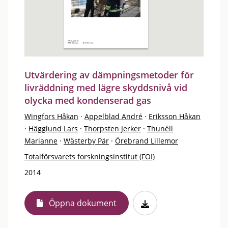
Utvärdering av dämpningsmetoder för
livräddning med lägre skyddsnivå vid
olycka med kondenserad gas
Wingfors Håkan
·
Appelblad André
·
Eriksson Håkan
·
Hägglund Lars
·
Thorpsten Jerker
·
Thunéll
Marianne
·
Wästerby Pär
·
Örebrand Lillemor
Totalförsvarets forskningsinstitut (FOI)
2014
Öppna dokument