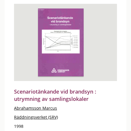
Scenariotänkande vid brandsyn :
utrymning av samlingslokaler
Abrahamsson Marcus
Räddningsverket (SRV)
1998