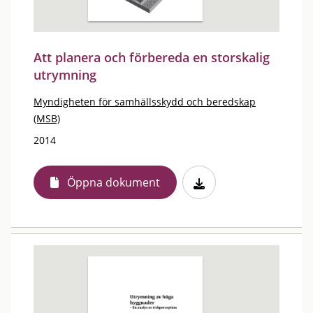
Att planera och förbereda en storskalig
utrymning
Myndigheten för samhällsskydd och beredskap
(MSB)
2014
Öppna dokument