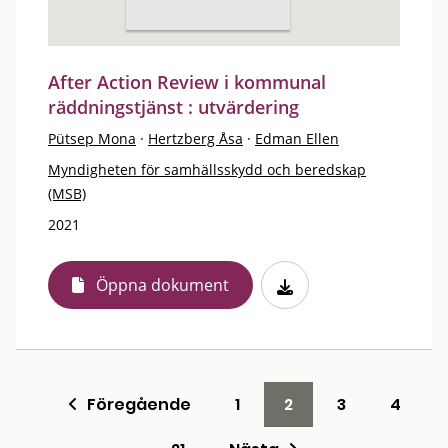
After Action Review i kommunal
räddningstjänst : utvärdering
Pütsep Mona
·
Hertzberg Åsa
·
Edman Ellen
Myndigheten för samhällsskydd och beredskap
(MSB)
2021
Öppna dokument
Föregående
1
2
3
4