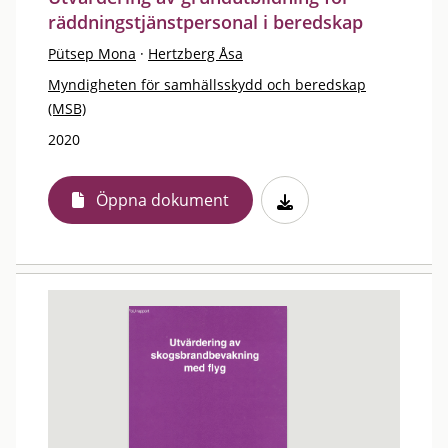
räddningstjänstpersonal i beredskap
Pütsep Mona
·
Hertzberg Åsa
Myndigheten för samhällsskydd och beredskap
(MSB)
2020
Öppna dokument