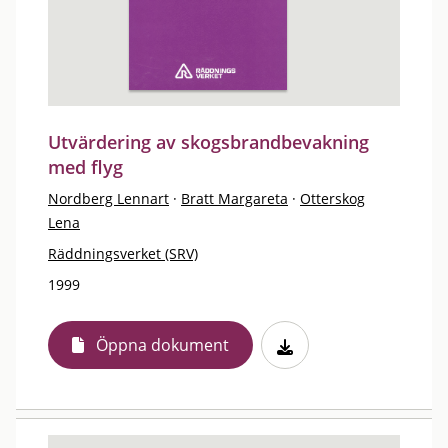
Utvärdering av skogsbrandbevakning
med flyg
Nordberg Lennart
·
Bratt Margareta
·
Otterskog
Lena
Räddningsverket (SRV)
1999
Öppna dokument