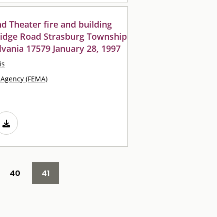
d Theater fire and building
ridge Road Strasburg Township
vania 17579 January 28, 1997
is
Agency (FEMA)
40
41