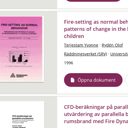
Fire-setting as normal be
patterns of change in the 
children
Terjestam Yvonne
·
Rydén Olof
Räddningsverket (SRV)
·
Universit
1996
Öppna dokument
CFD-beräkningar på parall
utvärdering av parallella
rumsbrand med Fire Dyna