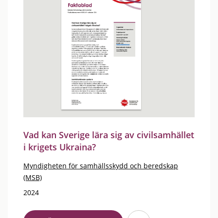
Vad kan Sverige lära sig av civilsamhället
i krigets Ukraina?
Myndigheten för samhällsskydd och beredskap
(MSB)
2024