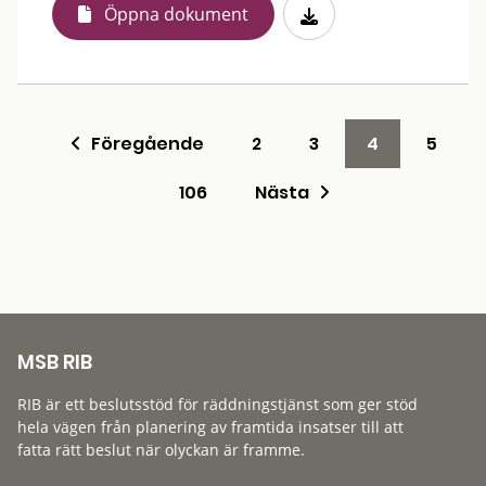
Öppna dokument
Föregående
2
3
4
5
106
Nästa
MSB RIB
RIB är ett beslutsstöd för räddningstjänst som ger stöd
hela vägen från planering av framtida insatser till att
fatta rätt beslut när olyckan är framme.