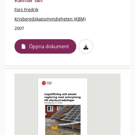
Kalmar län
Fors Fredrik
Krisberedskapsmyndigheten (KBM)
2007
Öppna dokument