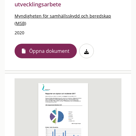
utvecklingsarbete
Myndigheten för samhällsskydd och beredskap
(MSB)
2020
Öppna dokument