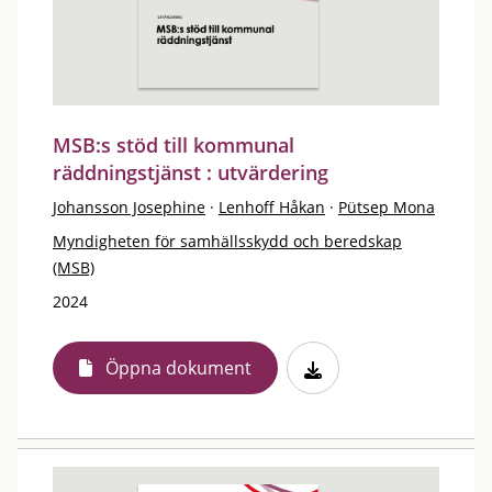
MSB:s stöd till kommunal
räddningstjänst : utvärdering
Johansson Josephine
·
Lenhoff Håkan
·
Pütsep Mona
Myndigheten för samhällsskydd och beredskap
(MSB)
2024
Öppna dokument