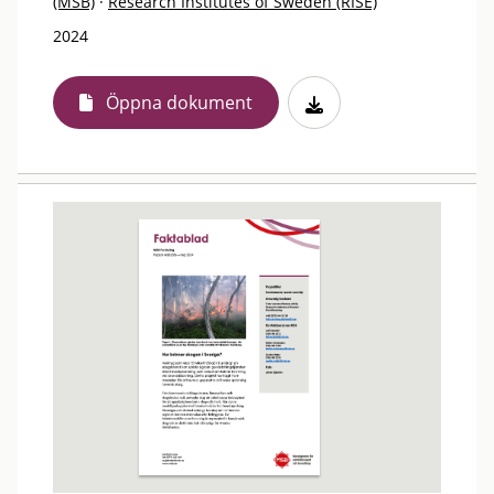
(MSB)
·
Research Institutes of Sweden (RISE)
2024
Öppna dokument