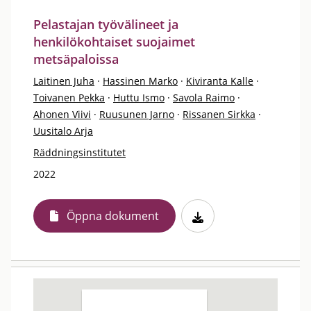
Pelastajan työvälineet ja
henkilökohtaiset suojaimet
metsäpaloissa
Laitinen Juha
·
Hassinen Marko
·
Kiviranta Kalle
·
Toivanen Pekka
·
Huttu Ismo
·
Savola Raimo
·
Ahonen Viivi
·
Ruusunen Jarno
·
Rissanen Sirkka
·
Uusitalo Arja
Räddningsinstitutet
2022
Öppna dokument