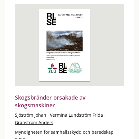
Skogsbränder orsakade av
skogsmaskiner
Sjöström Johan
·
Vermina Lundström Frida
·
Granström Anders
Myndigheten för samhällsskydd och beredskap