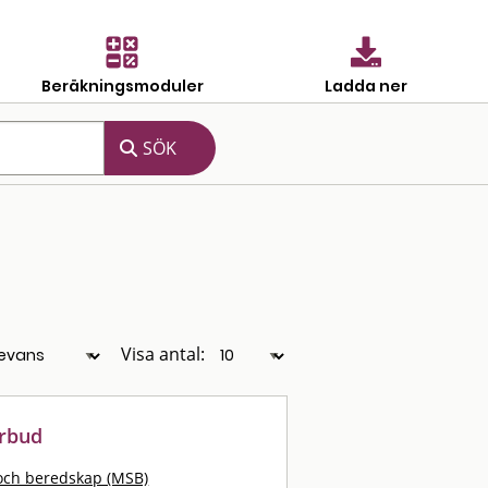
Beräkningsmoduler
Ladda ner
Visa antal:
örbud
och beredskap (MSB)