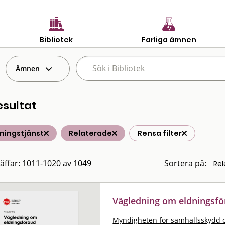
Bibliotek
Farliga ämnen
Ämnen
esultat
ningstjänst
Relaterade
Rensa filter
räffar: 1011-1020 av 1049
Sortera på:
Vägledning om eldningsf
Myndigheten för samhällsskydd 