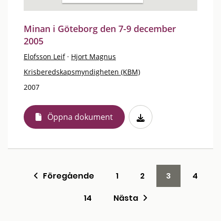
Minan i Göteborg den 7-9 december
2005
Elofsson Leif
·
Hjort Magnus
Krisberedskapsmyndigheten (KBM)
2007
Öppna dokument
Föregående
1
2
3
4
14
Nästa