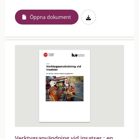
Öppna dokument
Verktygsanvändning vid insatser : en