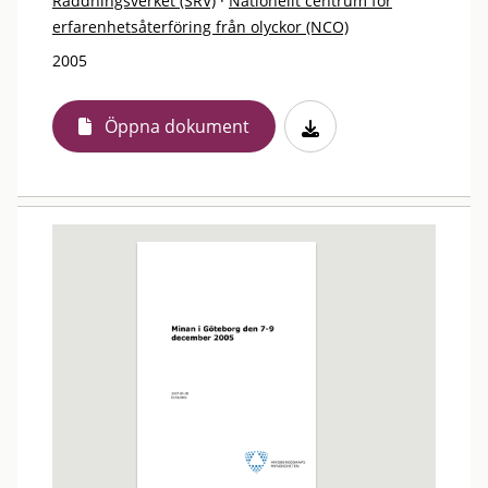
Räddningsverket (SRV)
·
Nationellt centrum för
erfarenhetsåterföring från olyckor (NCO)
2005
Öppna dokument