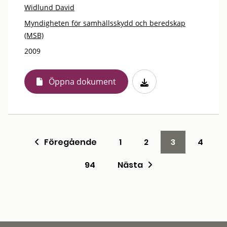
Widlund David
Myndigheten för samhällsskydd och beredskap
(MSB)
2009
Öppna dokument
Föregående
1
2
3
4
94
Nästa