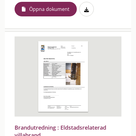
Öppna dokument
Brandutredning : Eldstadsrelaterad
villabrand